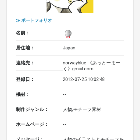
≫ ポートフォリオ
名前：
居住地：
Japan
連絡先：
norwayblue 《あっとーまー
く》gmail.com
登録日：
2012-07-25 10:02:48
機材：
--
制作ジャンル：
人物,モチーフ素材
ホームページ：
--
メッセージ：
人物のイラストとモチーフを