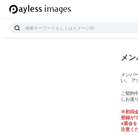
メン
メンバ
い。 
ご契約
しお送
※初回
登録が
※退会
注意く