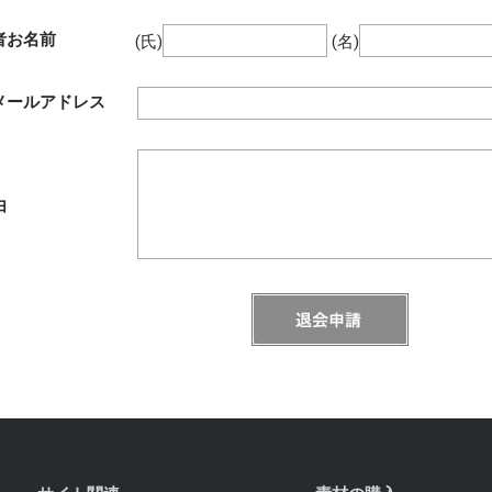
者お名前
(氏)
(名)
メールアドレス
由