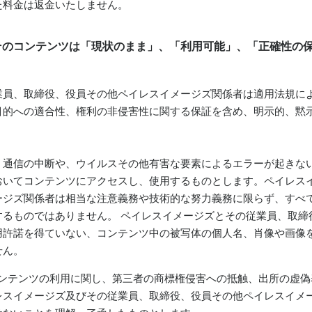
た料金は返金いたしません。
びそのコンテンツは「現状のまま」、「利用可能」、「正確性の
業員、取締役、役員その他ペイレスイメージズ関係者は適用法規に
目的への適合性、権利の非侵害性に関する保証を含め、明示的、黙
、通信の中断や、ウイルスその他有害な要素によるエラーが起きな
おいてコンテンツにアクセスし、使用するものとします。ペイレス
ージズ関係者は相当な注意義務や技術的な努力義務に限らず、すべ
するものではありません。 ペイレスイメージズとその従業員、取締
用許諾を得ていない、コンテンツ中の被写体の個人名、肖像や画像
せん。
るコンテンツの利用に関し、第三者の商標権侵害への抵触、出所の虚
レスイメージズ及びその従業員、取締役、役員その他ペイレスイメ