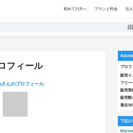
初めての方へ
プランと料金
法人
Aqui
ロフィール
プロフ
販売イ
フリー
iyaさんのプロフィール
販売実
販売数
過去3
下記の
Marin