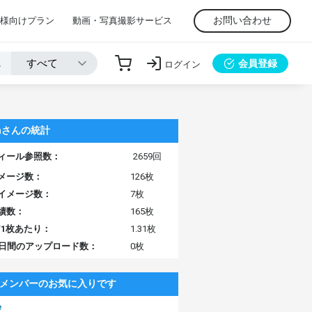
お問い合わせ
様向けプラン
動画・写真撮影サービス
会員登録
ログイン
yaさんの統計
ィール参照数：
2659回
メージ数：
126枚
イメージ数：
7枚
績数：
165枚
/1枚あたり：
1.31枚
0日間のアップロード数：
0枚
メンバーのお気に入りです
e