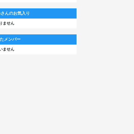
iyaさんのお気入り
りません
たメンバー
いません