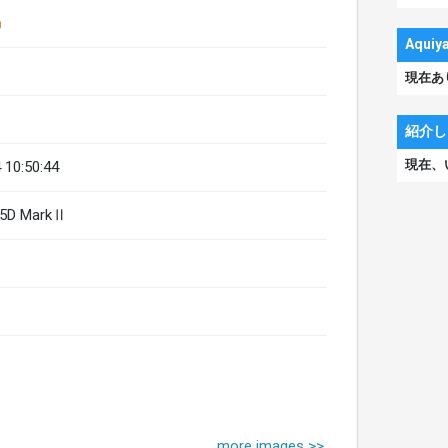
Aqu
現在あ
紹介し
現在、
 10:50:44
S5D MarkⅡ
more images >>