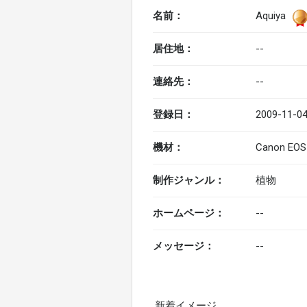
名前：
Aquiya
居住地：
--
連絡先：
--
登録日：
2009-11-04
機材：
Canon EO
制作ジャンル：
植物
ホームページ：
--
メッセージ：
--
新着イメージ