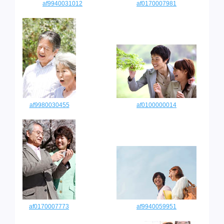
af9940031012
af0170007981
af9980030455
af0100000014
af0170007773
af9940059951