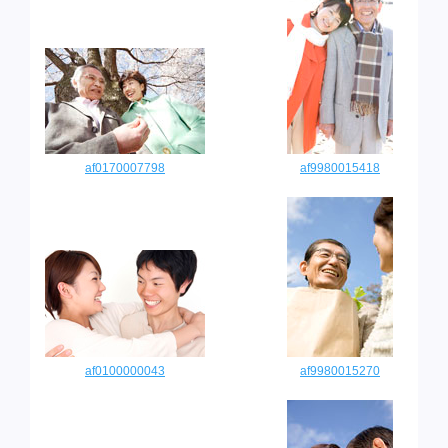
af0170007798
af9980015418
af0100000043
af9980015270