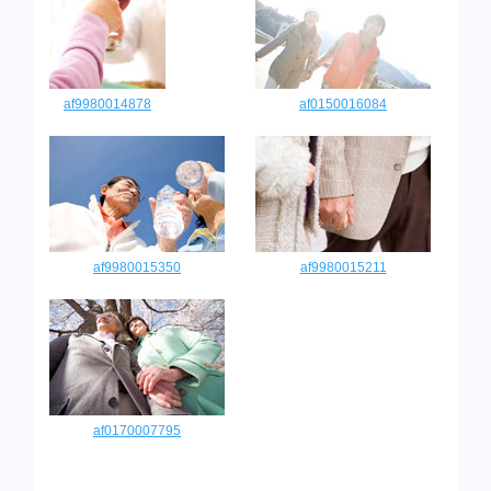
af9980014878
af0150016084
af9980015350
af9980015211
af0170007795