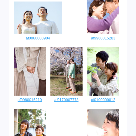
af0060000904
af9980015283
af9980015210
af0170007778
af0100000012