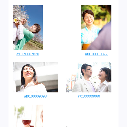
af0170007820
af0100010377
af0100009098
af0100009060