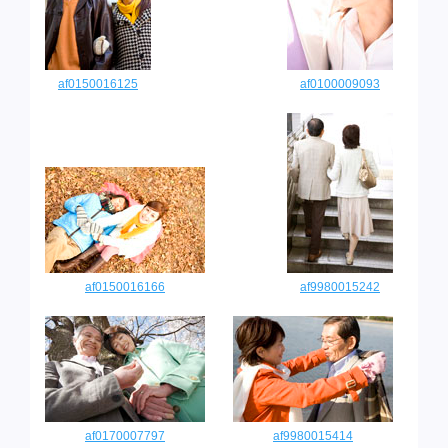
af0150016125
af0100009093
af0150016166
af9980015242
af0170007797
af9980015414