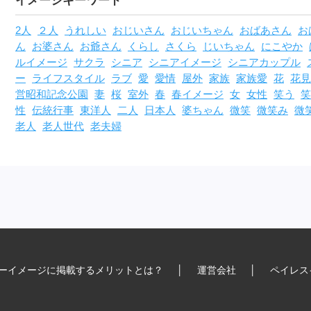
イメージキーワード
2人
２人
うれしい
おじいさん
おじいちゃん
おばあさん
お
ん
お婆さん
お爺さん
くらし
さくら
じいちゃん
にこやか
ルイメージ
サクラ
シニア
シニアイメージ
シニアカップル
ー
ライフスタイル
ラブ
愛
愛情
屋外
家族
家族愛
花
花見
営昭和記念公園
妻
桜
室外
春
春イメージ
女
女性
笑う
笑
性
伝統行事
東洋人
二人
日本人
婆ちゃん
微笑
微笑み
微
老人
老人世代
老夫婦
ーイメージに掲載するメリットとは？
│
運営会社
│
ペイレス