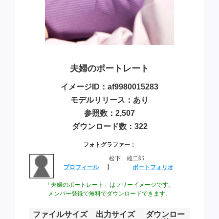
夫婦のポートレート
イメージID：af9980015283
モデルリリース：あり
参照数：2,507
ダウンロード数：322
フォトグラファー：
松下 雄二郎
プロフィール
┃
ポートフォリオ
「夫婦のポートレート」はフリーイメージです。
メンバー登録で無料でダウンロードできます。
ファイルサイズ
出力サイズ
ダウンロー