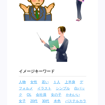
イメージキーワード
人物
女性
若い
１人
上半身
デ
フォルメ
イラスト
シンプル
白バッ
ク
OL
会社員
女の子
かわいい
女子
20代
30代
水色
パステルカラ