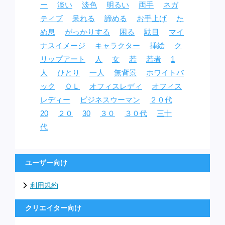
ー
淡い
淡色
明るい
両手
ネガ
ティブ
呆れる
諦める
お手上げ
た
め息
がっかりする
困る
駄目
マイ
ナスイメージ
キャラクター
挿絵
ク
リップアート
人
女
若
若者
1
人
ひとり
一人
無背景
ホワイトバ
ック
ＯＬ
オフィスレディ
オフィス
レディー
ビジネスウーマン
２０代
20
２０
30
３０
３０代
三十
代
ユーザー向け
利用規約
クリエイター向け