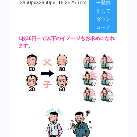
2950px×2950px
18.2×25.7cm
ー登録
をして
ダウン
ロード
1枚36円～で以下のイメージもお求めになれ
ます。