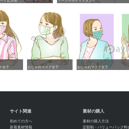
ート飲み会
ート飲み会
ソーシャルディスタンス
ソーシャルディスタンス
ク女子
ク女子
おしゃれマスク女子
おしゃれマスク女子
おしゃれマスク女子
おしゃれマスク女子
サイト関連
素材の購入
初めての方へ
素材の購入方法
新着素材情報
定額制・バリューパック料