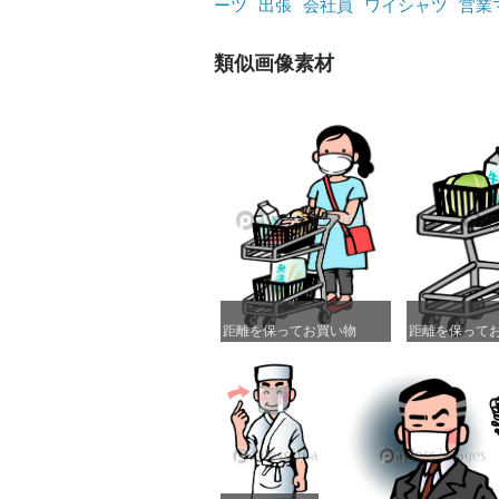
ーツ
出張
会社員
ワイシャツ
営業
類似画像素材
距離を保ってお買い物
距離を保ってお買い物
距離を保って
距離を保って