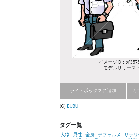
イメージID：xf3575
モデルリリース
ライトボックスに追加
カ
(C)
BUBU
タグ一覧
人物
男性
全身
デフォルメ
サラリ