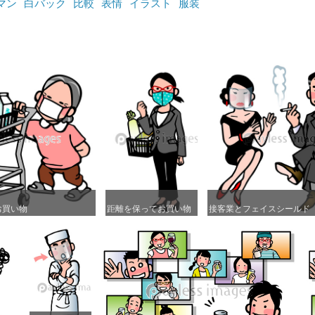
マン
白バック
比較
表情
イラスト
服装
お買い物
お買い物
距離を保ってお買い物
距離を保ってお買い物
接客業とフェイスシールド
接客業とフェイスシールド