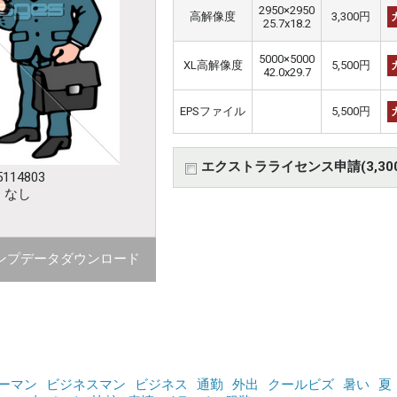
2950×2950
高解像度
3,300円
25.7x18.2
5000×5000
XL高解像度
5,500円
42.0x29.7
EPSファイル
5,500円
エクストラライセンス申請(3,30
114803
：なし
ンプデータダウンロード
ーマン
ビジネスマン
ビジネス
通勤
外出
クールビズ
暑い
夏