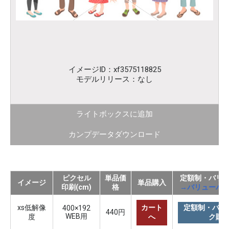
イメージID：xf3575118825
モデルリリース：なし
ライトボックスに追加
カンプデータダウンロード
ピクセル
単品価
定額制・バリ
イメージ
単品購入
印刷(cm)
格
→バリューパ
xs低解像
カート
定額制・バリ
400×192
440円
WEB用
度
へ
ク購