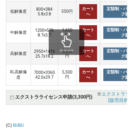
カート
定額制・バリ
800×384
低解像度
550円
5.8x3.8
へ
ク購
カート
定額制・バリ
1,650
1200×576
中解像度
円
8.7x5.7
へ
ク購
カート
定額制・バリ
3,300
scrollable
2950×1416
高解像度
円
25.7x18.2
へ
ク購
XL高解像
カート
定額制・バリ
5,500
7000×3360
円
度
42.0x29.7
へ
ク購
※
エクストララ
エクストラライセンス申請(3,300円)
(販売目的使
(C)
BUBU