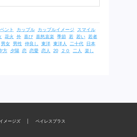
ベント
カップル
カップルイメージ
スマイル
火
花火
外
喜び
喜怒哀楽
季節
若
若い
若者
男女
男性
仲良し
東洋
東洋人
二十代
日本
夕方
夕陽
恋
恋愛
恋人
20
２０
二人
楽し
イメージズ
│
ペイレスプラス