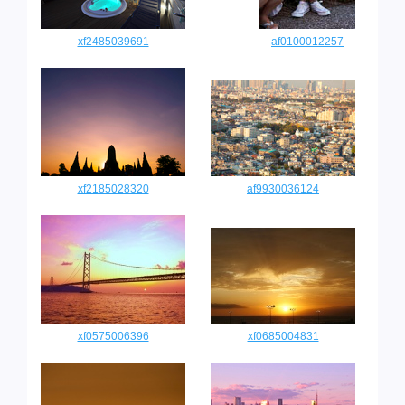
xf2485039691
af0100012257
xf2185028320
af9930036124
xf0575006396
xf0685004831