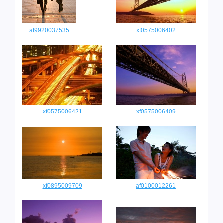
af9920037535
xf0575006402
xf0575006421
xf0575006409
xf0895009709
af0100012261