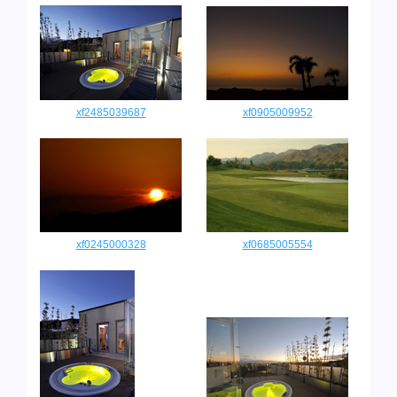
xf2485039687
xf0905009952
xf0245000328
xf0685005554