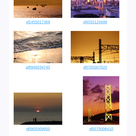
xf1455017369
xf4555124699
af9940034745
xf0765007020
xf0905009950
xf0575006410