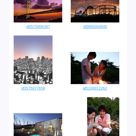
xf0575006397
xf0685004840
xf3575077656
af0100012262