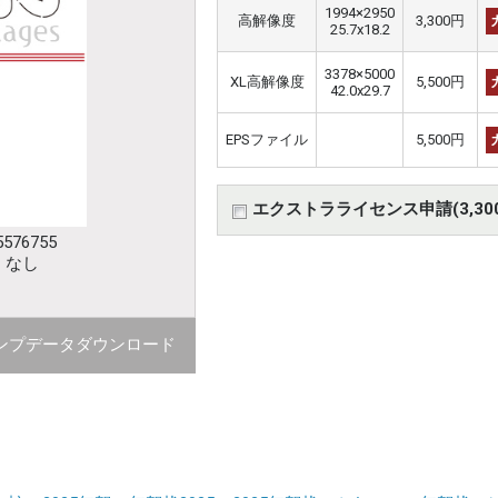
1994×2950
高解像度
3,300円
25.7x18.2
3378×5000
XL高解像度
5,500円
42.0x29.7
EPSファイル
5,500円
エクストラライセンス申請(3,30
576755
：なし
ンプデータダウンロード