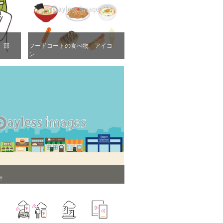
画 部
画 部
フードコートの食べ物 アイコ
フードコートの食べ物 アイコ
ン
ン
空
空