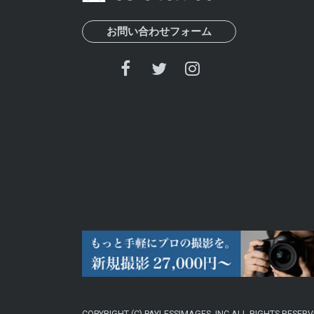
お問い合わせフォーム
COPYRIGHT (C) PAYLESSIMAGES, INC ALL RIGHTS RESERV