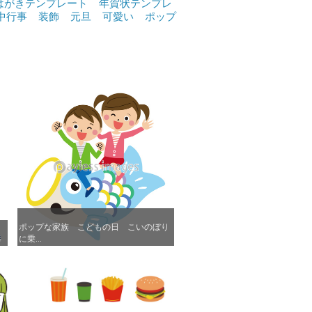
はがきテンプレート
年賀状テンプレ
中行事
装飾
元旦
可愛い
ポップ
ポップな家族 こどもの日 こいのぼり
ポップな家族 こどもの日 こいのぼり
棒
棒
に乗...
に乗...