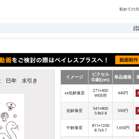
初めての
ピクセル
イメージ
単品価格
印刷(cm)
賀状 巳年 水引き
271×400
xs低解像度
440円
WEB用
541×800
低解像度
550円
5.8x3.8
811×1200
中解像度
1,650円
8.7x5.7