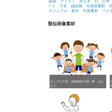
線画
アイコン
水引き
巳
巳年
ート
干支
縁起物
年賀状素材
カジュアル
新年
年賀素材
ベク
類似画像素材
ポップな子供 体操教室の習い事 みん
ポップな子供 体操教室の習い事 みん
なで...
なで...