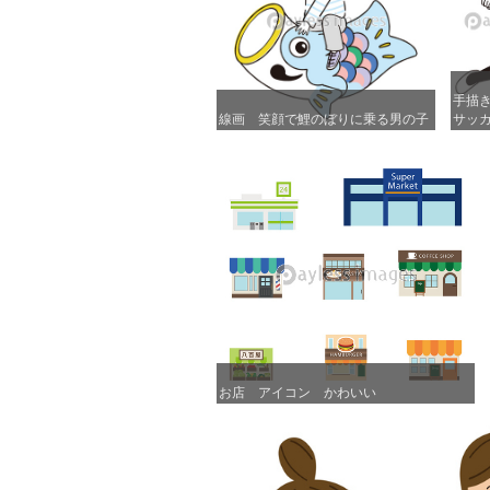
手描き
手描き
線画 笑顔で鯉のぼりに乗る男の子
線画 笑顔で鯉のぼりに乗る男の子
サッカ.
サッカ.
お店 アイコン かわいい
お店 アイコン かわいい