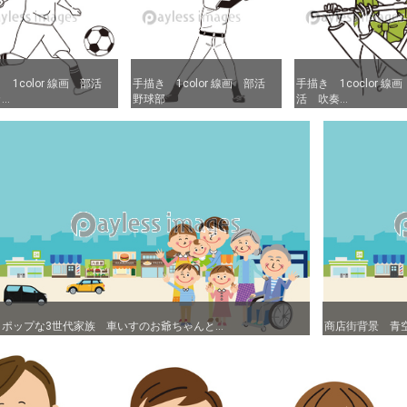
 1color 線画 部活
 1color 線画 部活
手描き 1color 線画 部活
手描き 1color 線画 部活
手描き 1coclor 線
手描き 1coclor 線
..
..
野球部
野球部
活 吹奏...
活 吹奏...
ポップな3世代家族 車いすのお爺ちゃんと...
ポップな3世代家族 車いすのお爺ちゃんと...
商店街背景 青
商店街背景 青