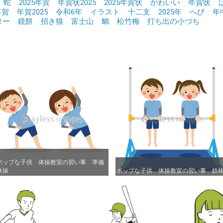
蛇
2025年賀
年賀状2025
2025年賀状
かわいい
年賀状
年賀
年賀2025
令和6年
イラスト
十二支
2025年
へび
年
ター
鏡餅
招き猫
富士山
鯛
松竹梅
打ち出の小づち
ポップな子供 体操教室の習い事 準備
ポップな子供 体操教室の習い事 準備
体操
体操
ポップな子供 体操教室の習い事 鉄
ポップな子供 体操教室の習い事 鉄