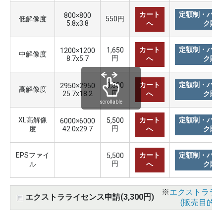
カート
定額制・バリ
800×800
低解像度
550円
5.8x3.8
へ
ク購
カート
定額制・バリ
1,650
1200×1200
中解像度
円
8.7x5.7
へ
ク購
カート
定額制・バリ
3,300
2950×2950
高解像度
円
25.7x18.2
へ
ク購
scrollable
XL高解像
カート
定額制・バリ
5,500
6000×6000
円
度
42.0x29.7
へ
ク購
EPSファイ
カート
定額制・バリ
5,500
円
ル
へ
ク購
※
エクストララ
エクストラライセンス申請(3,300円)
(販売目的使