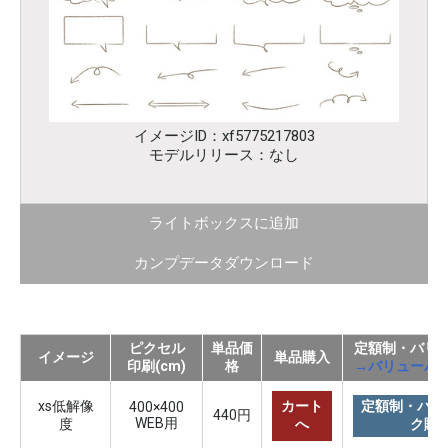
イメージID：xf5775217803
モデルリリース：なし
ライトボックスに追加
カンプデータダウンロード
ピクセル
単品価
定額制・バリ
イメージ
単品購入
印刷(cm)
格
→バリューパ
xs低解像
カート
定額制・バリ
400×400
440円
WEB用
度
へ
ク購