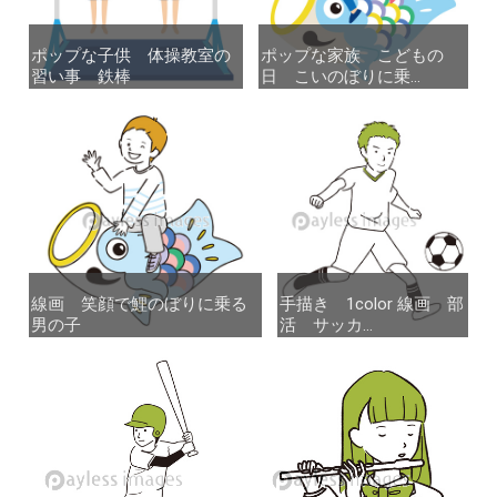
ポップな子供 体操教室の
ポップな子供 体操教室の
ポップな家族 こどもの
ポップな家族 こどもの
習い事 鉄棒
習い事 鉄棒
日 こいのぼりに乗...
日 こいのぼりに乗...
線画 笑顔で鯉のぼりに乗る
線画 笑顔で鯉のぼりに乗る
手描き 1color 線画 部
手描き 1color 線画 部
男の子
男の子
活 サッカ...
活 サッカ...