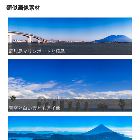
類似画像素材
鹿児島マリンポートと桜島
鹿児島マリンポートと桜島
青空と白い雲とモアイ像
青空と白い雲とモアイ像