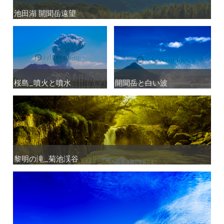
池田湖 開聞岳遠望
池田湖 開聞岳遠望
桜島_噴火と噴水
桜島_噴火と噴水
開聞岳と白い波
開聞岳と白い波
黎明の滝_菊池渓谷
黎明の滝_菊池渓谷