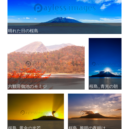
晴れた日の桜島
晴れた日の桜島
六観音御池のモミジ
六観音御池のモミジ
桜島_青光の朝
桜島_青光の朝
桜島_黄金の光芒
桜島_黄金の光芒
桜島_黎明の夜明け
桜島_黎明の夜明け