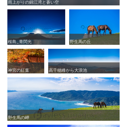
雨上がりの錦江湾と蒼い空
雨上がりの錦江湾と蒼い空
桜島_青閃光
桜島_青閃光
野生馬の丘
野生馬の丘
神宮の紅葉
神宮の紅葉
高千穂峰から大浪池
高千穂峰から大浪池
野生馬の岬
野生馬の岬