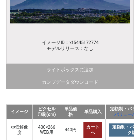
イメージID：xf5445172774
モデルリリース：なし
ライトボックスに追加
カンプデータダウンロード
ピクセル
単品価
定額制・バリ
イメージ
単品購入
印刷(cm)
格
→バリューパ
xs低解像
カート
定額制・バリ
400×266
440円
WEB用
度
へ
ク購