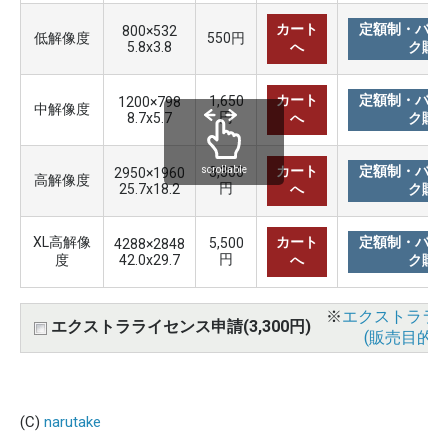
カート
定額制・バリ
800×532
低解像度
550円
5.8x3.8
へ
ク購
カート
定額制・バリ
1,650
1200×798
中解像度
円
8.7x5.7
へ
ク購
カート
定額制・バリ
3,300
scrollable
2950×1960
高解像度
円
25.7x18.2
へ
ク購
XL高解像
カート
定額制・バリ
5,500
4288×2848
円
度
42.0x29.7
へ
ク購
※
エクストララ
エクストラライセンス申請(3,300円)
(販売目的使
(C)
narutake