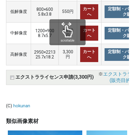
カート
定額制・バリ
800×600
低解像度
550円
5.8x3.8
へ
ク購
カート
定額制・バリ
1,650
1200×900
中解像度
円
8.7x5.7
へ
ク購
scrollable
カート
定額制・バリ
3,300
2950×2213
高解像度
円
25.7x18.2
へ
ク購
※
エクストララ
エクストラライセンス申請(3,300円)
(販売目的使
(C)
hokunan
類似画像素材