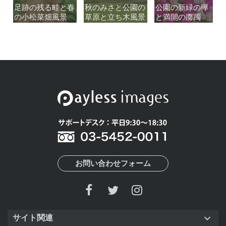
足跡の残る畦と春
足跡の残る畦と春
秋のみさと公園の
秋のみさと公園の
公園の新緑の欅
公園の新緑の欅
の小松菜畑風景
の小松菜畑風景
草原と立ち木風景
草原と立ち木風景
と満開の躑躅
と満開の躑躅
お問い合わせフォーム
サイト関連