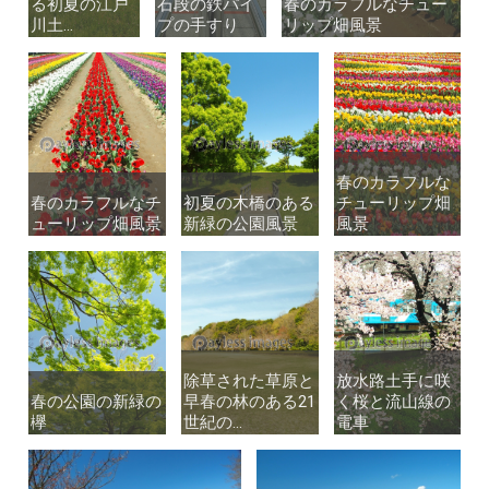
る初夏の江戸
る初夏の江戸
石段の鉄パイ
石段の鉄パイ
春のカラフルなチュー
春のカラフルなチュー
川土...
川土...
プの手すり
プの手すり
リップ畑風景
リップ畑風景
春のカラフルな
春のカラフルな
春のカラフルなチ
春のカラフルなチ
初夏の木橋のある
初夏の木橋のある
チューリップ畑
チューリップ畑
ューリップ畑風景
ューリップ畑風景
新緑の公園風景
新緑の公園風景
風景
風景
除草された草原と
除草された草原と
放水路土手に咲
放水路土手に咲
春の公園の新緑の
春の公園の新緑の
早春の林のある21
早春の林のある21
く桜と流山線の
く桜と流山線の
欅
欅
世紀の...
世紀の...
電車
電車