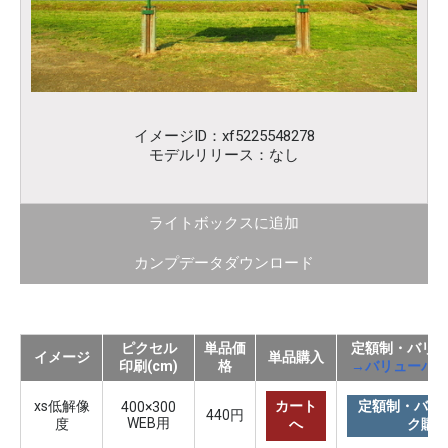
イメージID：xf5225548278
モデルリリース：なし
ライトボックスに追加
カンプデータダウンロード
ピクセル
単品価
定額制・バリ
イメージ
単品購入
印刷(cm)
格
→バリューパ
xs低解像
カート
定額制・バリ
400×300
440円
WEB用
度
へ
ク購