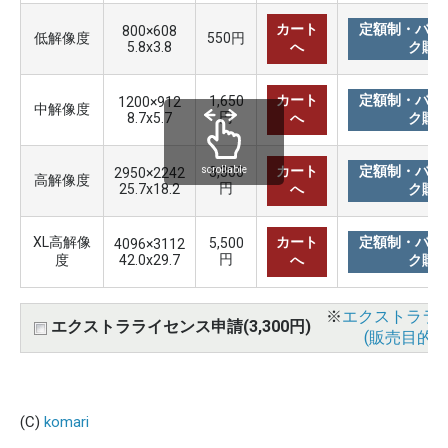
カート
定額制・バリ
800×608
低解像度
550円
5.8x3.8
へ
ク購
カート
定額制・バリ
1,650
1200×912
中解像度
円
8.7x5.7
へ
ク購
カート
定額制・バリ
3,300
scrollable
2950×2242
高解像度
円
25.7x18.2
へ
ク購
XL高解像
カート
定額制・バリ
5,500
4096×3112
円
度
42.0x29.7
へ
ク購
※
エクストララ
エクストラライセンス申請(3,300円)
(販売目的使
(C)
komari