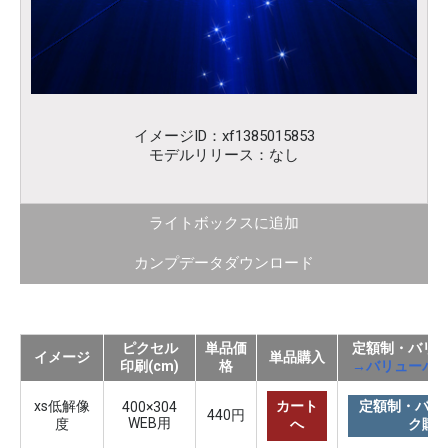
イメージID：xf1385015853
モデルリリース：なし
ライトボックスに追加
カンプデータダウンロード
ピクセル
単品価
定額制・バリ
イメージ
単品購入
印刷(cm)
格
→バリューパ
xs低解像
カート
定額制・バリ
400×304
440円
WEB用
度
へ
ク購