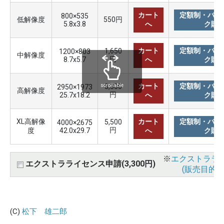
カート
定額制・バリ
800×535
低解像度
550円
5.8x3.8
へ
ク購
カート
定額制・バリ
1,650
1200×803
中解像度
円
8.7x5.7
へ
ク購
カート
定額制・バリ
3,300
scrollable
2950×1973
高解像度
円
25.7x18.2
へ
ク購
XL高解像
カート
定額制・バリ
5,500
4000×2675
円
度
42.0x29.7
へ
ク購
※
エクストララ
エクストラライセンス申請(3,300円)
(販売目的使
(C)
松下 雄二郎