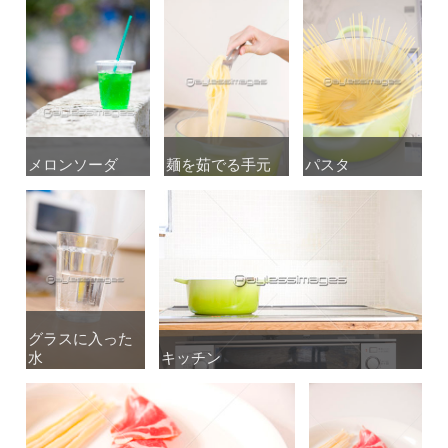
メロンソーダ
メロンソーダ
麺を茹でる手元
麺を茹でる手元
パスタ
パスタ
グラスに入った
グラスに入った
水
水
キッチン
キッチン