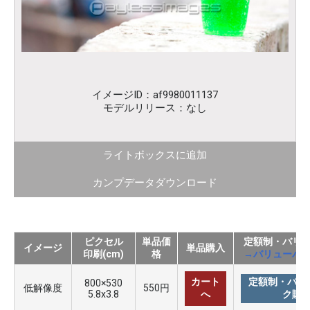
イメージID：af9980011137
モデルリリース：なし
ライトボックスに追加
カンプデータダウンロード
ピクセル
単品価
定額制・バリ
イメージ
単品購入
印刷(cm)
格
→バリューパ
カート
定額制・バリ
800×530
低解像度
550円
5.8x3.8
へ
ク購