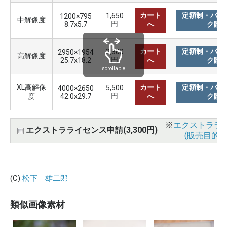
カート
定額制・バリ
1,650
1200×795
中解像度
円
8.7x5.7
へ
ク購
カート
定額制・バリ
3,300
2950×1954
高解像度
円
25.7x18.2
へ
ク購
scrollable
XL高解像
カート
定額制・バリ
5,500
4000×2650
円
度
42.0x29.7
へ
ク購
※
エクストララ
エクストラライセンス申請(3,300円)
(販売目的使
(C)
松下 雄二郎
類似画像素材