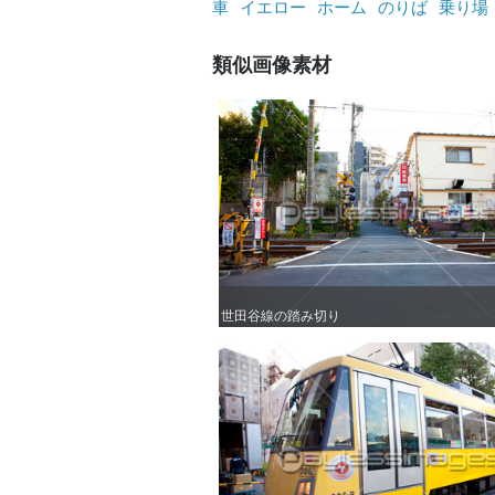
車
イエロー
ホーム
のりば
乗り場
類似画像素材
世田谷線の踏み切り
世田谷線の踏み切り