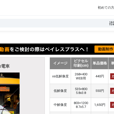
初めての
ピクセル
イメージ
単品価格
印刷(cm)
の電車
268×400
xs低解像度
440円
WEB用
535×800
低解像度
550円
5.8x3.8
803×1200
中解像度
1,650円
8.7x5.7