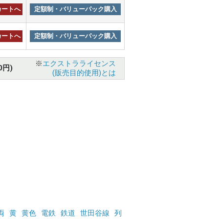
カートへ
定額制・バリューパック購入
カートへ
定額制・バリューパック購入
※
エクストラライセンス
0円)
(販売目的使用)とは
両
黄
黄色
電鉄
鉄道
世田谷線
列