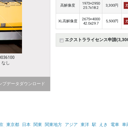
1973×2950
高解像度
3,300円
25.7x18.2
2675×4000
XL高解像度
5,500円
42.0x29.7
エクストラライセンス申請(3,30
036100
：なし
ンプデータダウンロード
京
東京都
日本
関東
関東地方
アジア
東洋
駅
えき
電車
車