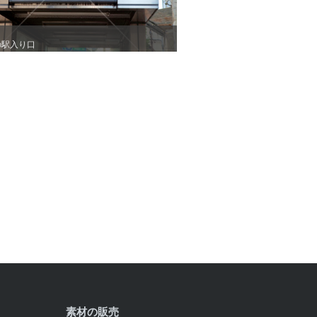
の駅入り口
の駅入り口
素材の販売