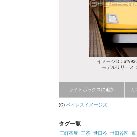
イメージID：af9930
モデルリリース
ライトボックスに追加
カ
(C)
ペイレスイメージズ
タグ一覧
三軒茶屋
三茶
世田谷
世田谷区
東