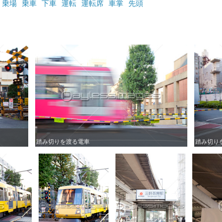
乗場
乗車
下車
運転
運転席
車掌
先頭
踏み切りを渡る電車
踏み切りを渡る電車
踏み切り
踏み切り