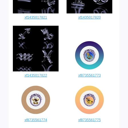
xf1435017821
xf1435017820
xf1435017822
xf8735561773
xf8735561774
xf8735561775