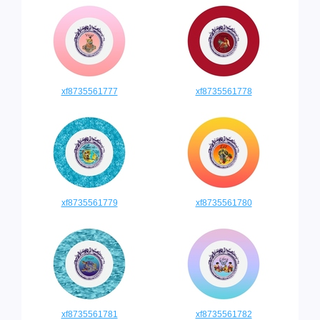
xf8735561777
xf8735561778
xf8735561779
xf8735561780
xf8735561781
xf8735561782