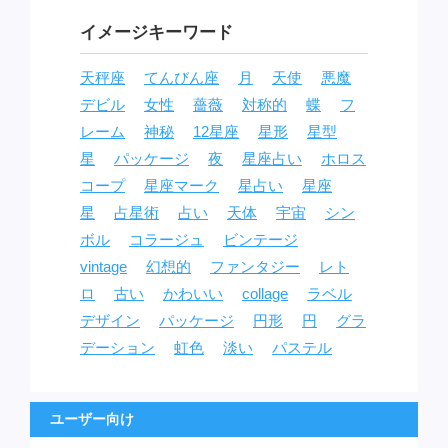
イメージキーワード
天秤座
てんびん座
月
天使
悪魔
デビル
女性
薔薇
対称的
蝶
フ
レーム
神秘
12星座
星形
星型
星
パッケージ
夜
星座占い
ホロス
コープ
星座マーク
星占い
星座
星
占星術
占い
天体
宇宙
シン
ボル
コラージュ
ビンテージ
vintage
幻想的
ファンタジー
レト
ロ
古い
かわいい
collage
ラベル
デザイン
パッケージ
円形
円
グラ
デーション
虹色
淡い
パステル
ユーザー向け