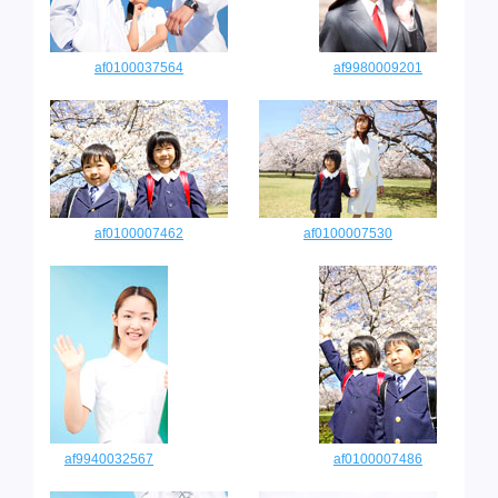
af0100037564
af9980009201
af0100007462
af0100007530
af9940032567
af0100007486