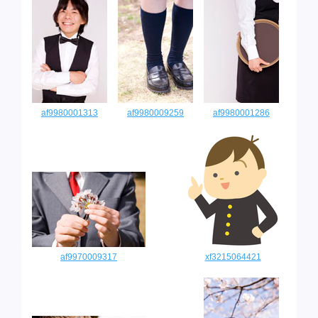
af9980001313
af9980009259
af9980001286
af9970009317
xf3215064421