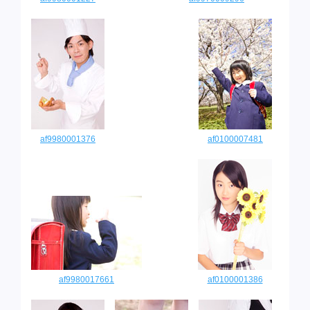
af9980001376
af0100007481
af9980017661
af0100001386