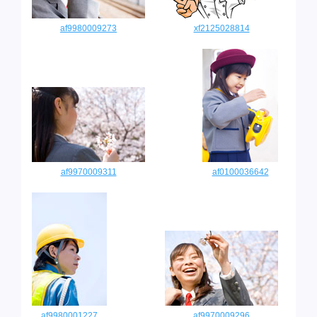
af9980009273
xf2125028814
af9970009311
af0100036642
af9980001227
af9970009296