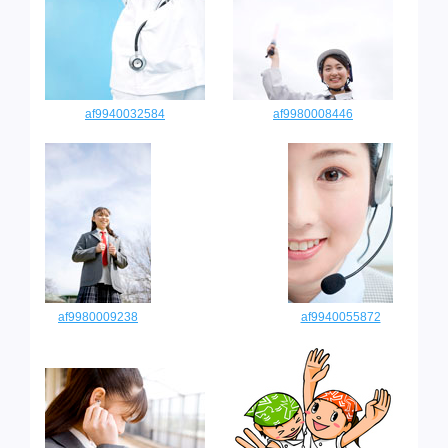
af9940032584
af9980008446
af9980009238
af9940055872