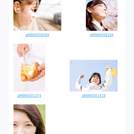
af9980009269
af9980009194
af9980001374
af9980001419