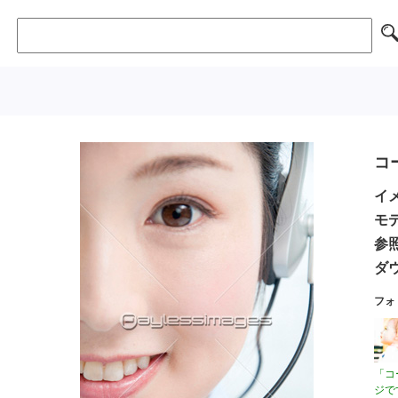
コ
イメ
モ
参照
ダ
フォ
「コ
ジで