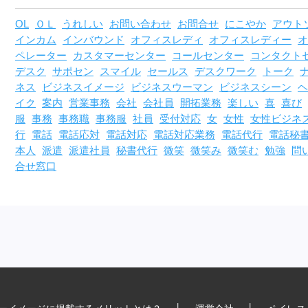
OL
ＯＬ
うれしい
お問い合わせ
お問合せ
にこやか
アウト
インカム
インバウンド
オフィスレディ
オフィスレディー
オ
ペレーター
カスタマーセンター
コールセンター
コンタクト
デスク
サポセン
スマイル
セールス
デスクワーク
トーク
ネス
ビジネスイメージ
ビジネスウーマン
ビジネスシーン
ヘ
イク
案内
営業事務
会社
会社員
開拓業務
楽しい
喜
喜び
服
事務
事務職
事務服
社員
受付対応
女
女性
女性ビジネ
行
電話
電話応対
電話対応
電話対応業務
電話代行
電話秘
本人
派遣
派遣社員
秘書代行
微笑
微笑み
微笑む
勉強
問
合せ窓口