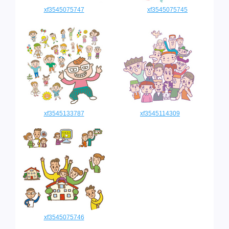
xf3545075747
xf3545075745
xf3545133787
xf3545114309
xf3545075746