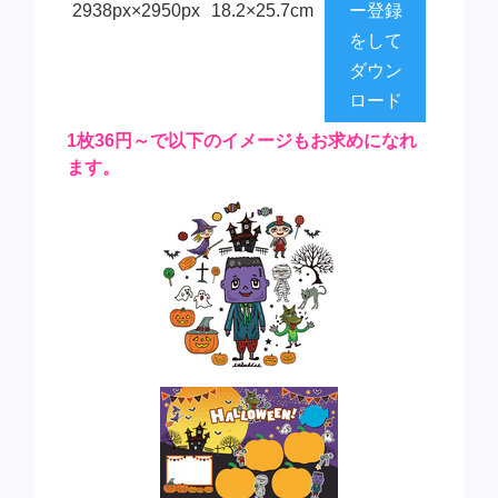
2938px×2950px
18.2×25.7cm
ー登録
をして
ダウン
ロード
1枚36円～で以下のイメージもお求めになれ
ます。