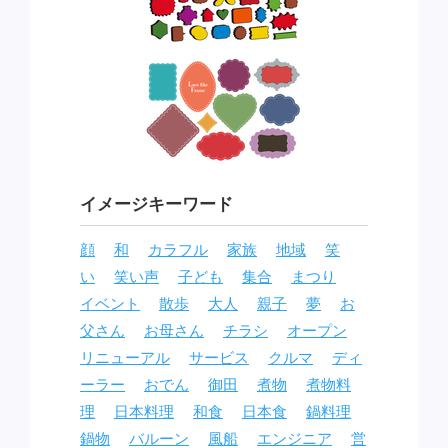
イメージキーワード
顔
和
カラフル
家族
地域
笑
い
笑い声
子ども
集合
まつり
イベント
散歩
大人
親子
夢
お
父さん
お母さん
チラシ
オープン
リニューアル
サービス
クルマ
ディ
ーラー
おでん
御田
煮物
煮物料
理
日本料理
和食
日本食
鍋料理
鍋物
バルーン
風船
エンジニア
営