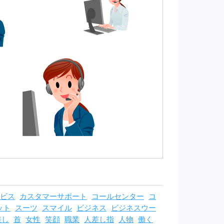
ビス
カスタマーサポート
コールセンター
コ
ット
スーツ
スマイル
ビジネス
ビジネスウー
差し
首
女性
笑顔
職業
人差し指
人物
働く