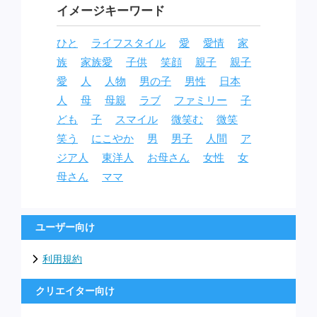
イメージキーワード
ひと
ライフスタイル
愛
愛情
家
族
家族愛
子供
笑顔
親子
親子
愛
人
人物
男の子
男性
日本
人
母
母親
ラブ
ファミリー
子
ども
子
スマイル
微笑む
微笑
笑う
にこやか
男
男子
人間
ア
ジア人
東洋人
お母さん
女性
女
母さん
ママ
ユーザー向け
利用規約
クリエイター向け