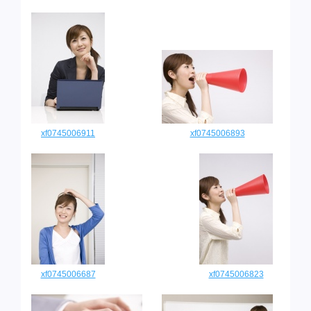
xf0745006911
xf0745006893
xf0745006687
xf0745006823