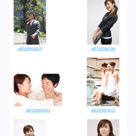
af0100000625
xf0745006798
af0100000043
af0100003015