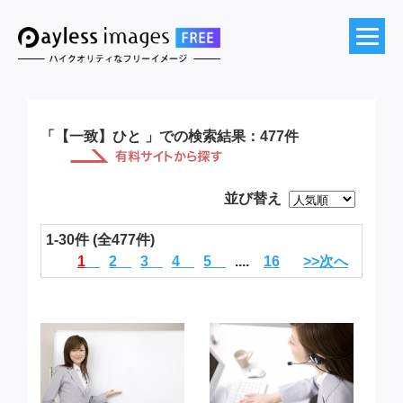
「【一致】ひと 」での検索結果：477件
並び替え
1-30件 (全477件)
1
2
3
4
5
....
16
>>次へ