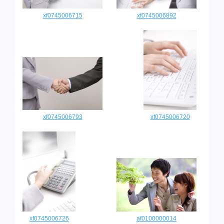
xf0745006715
xf0745006892
xf0745006793
xf0745006720
xf0745006726
af0100000014