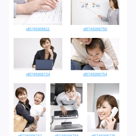
xf0745006811
xf0745006750
xf0745006724
xf0745006754