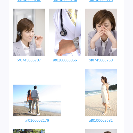
xf0745006742
xf0745006794
xf0745006725
xf0745006737
af0100000856
xf0745006768
af0100002176
af0100002681