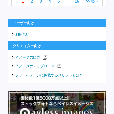
1
2
3
4
5
....
16
>>次へ
ユーザー向け
利用規約
クリエイター向け
イメージの販売
イメージのアップロード
フリーイメージに掲載するメリットとは？