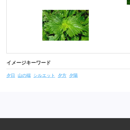
イメージキーワード
夕日
山の端
シルエット
夕方
夕陽