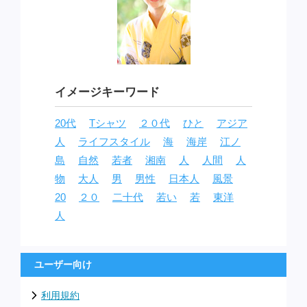
イメージキーワード
20代
Tシャツ
２０代
ひと
アジア
人
ライフスタイル
海
海岸
江ノ
島
自然
若者
湘南
人
人間
人
物
大人
男
男性
日本人
風景
20
２０
二十代
若い
若
東洋
人
ユーザー向け
利用規約