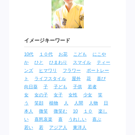
イメージキーワード
10代
１０代
お花
こども
にこや
か
ひと
ひまわり
スマイル
ティー
ンズ
ヒマワリ
フラワー
ポートレー
ト
ライフスタイル
屋外
花
喜び
向日葵
子
子ども
子供
若者
女
女の子
女子
女性
少女
笑
う
笑顔
植物
人
人間
人物
日
本人
微笑
微笑む
10
１０
楽し
い
喜怒哀楽
喜
うれしい
喜ぶ
若い
若
アジア人
東洋人