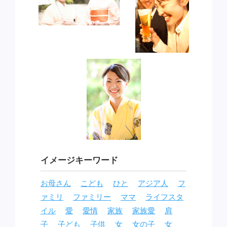
イメージキーワード
お母さん
こども
ひと
アジア人
フ
ァミリ
ファミリー
ママ
ライフスタ
イル
愛
愛情
家族
家族愛
肩
子
子ども
子供
女
女の子
女