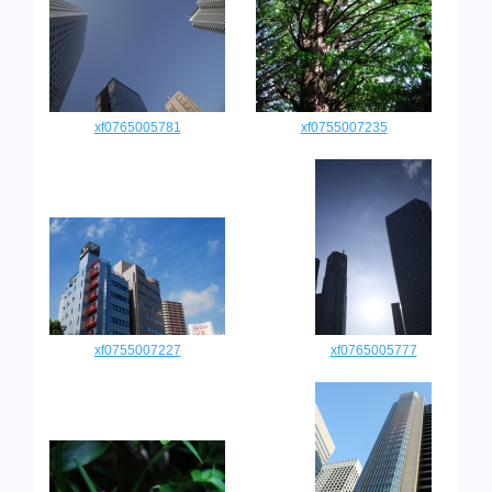
xf0765005781
xf0755007235
xf0755007227
xf0765005777