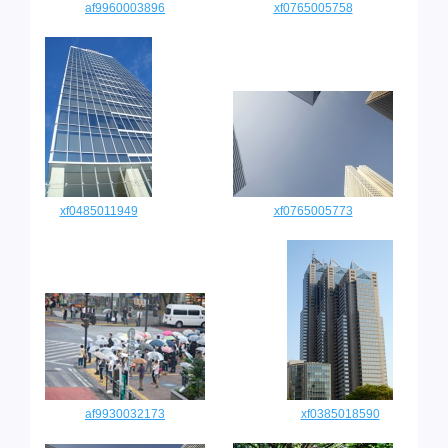
af9960003896
xf0765005758
xf0485011949
xf0765005773
af9930032173
xf0385018590