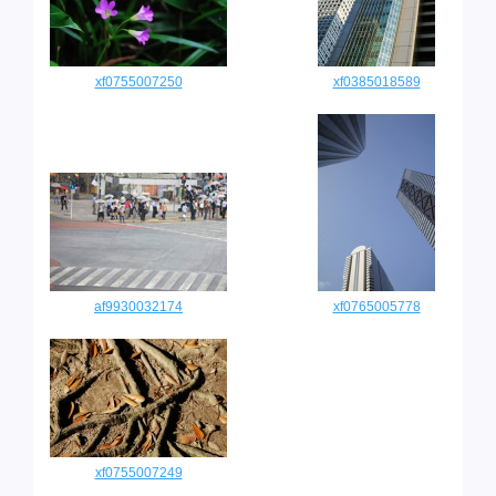
xf0755007250
xf0385018589
af9930032174
xf0765005778
xf0755007249