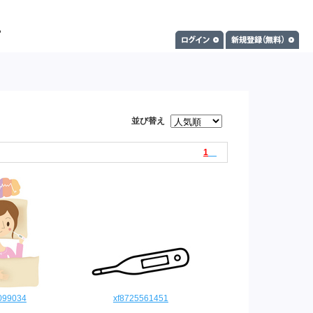
並び替え
1
099034
xf8725561451