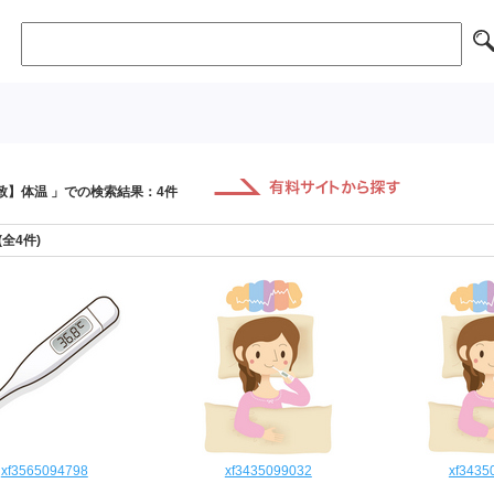
致】体温 」での検索結果：4件
 (全4件)
xf3565094798
xf3435099032
xf3435