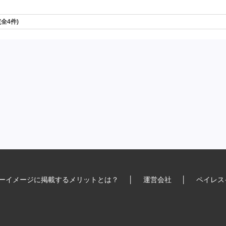
 (全4件)
ーイメージに掲載するメリットとは？
│
運営会社
│
ペイレス