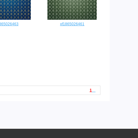
1865026463
xf1865026461
1