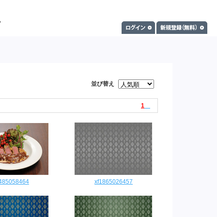
並び替え
1
2485058464
xf1865026457