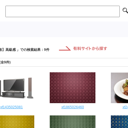
致】高級感 」での検索結果：9件
 (全9件)
xf1435025081
xf1865026460
xf