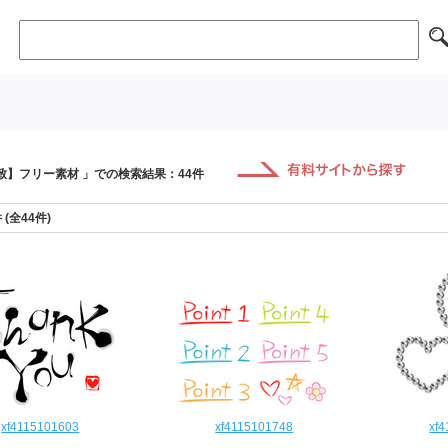
致】フリー素材 」での検索結果：44件
件 (全44件)
xf4115101603
xf4115101748
xf