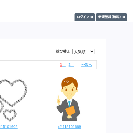
並び替え
1
2
>>次へ
4115101602
xf4115101669