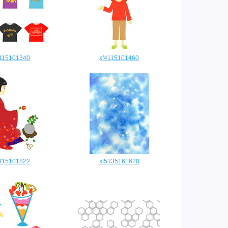
4115101340
xf4115101460
4115101822
xf5135161620