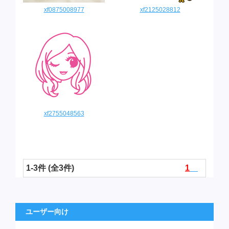
xf0875008977
xf2125028812
xf2755048563
1-3件 (全3件)
1
ユーザー向け