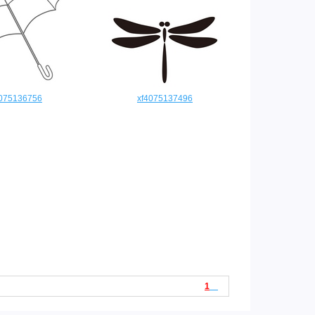
4075136756
xf4075137496
1