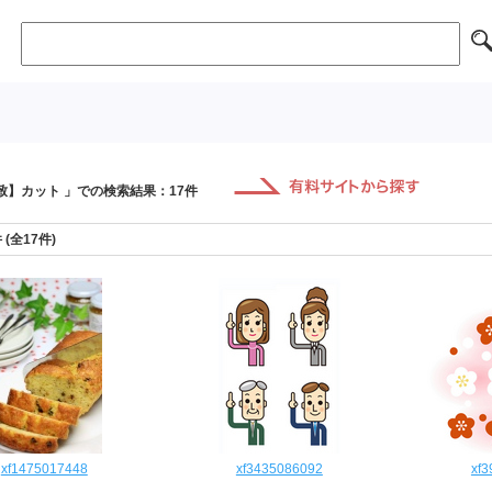
致】カット 」での検索結果：17件
件 (全17件)
xf1475017448
xf3435086092
xf