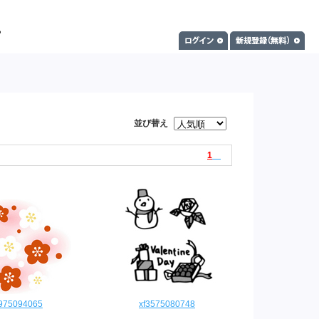
並び替え
1
3975094065
xf3575080748