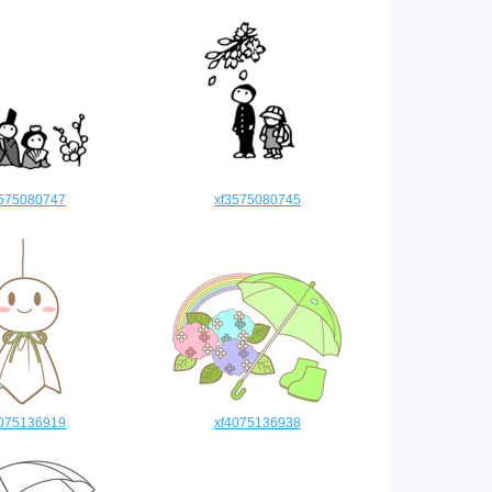
3575080747
xf3575080745
4075136919
xf4075136938