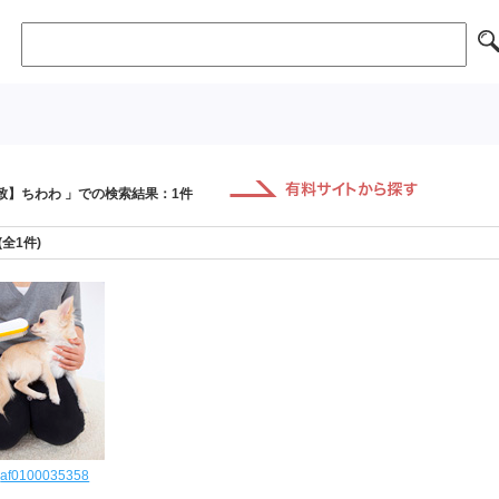
致】ちわわ 」での検索結果：1件
 (全1件)
af0100035358