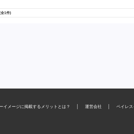
 (全1件)
ーイメージに掲載するメリットとは？
│
運営会社
│
ペイレス