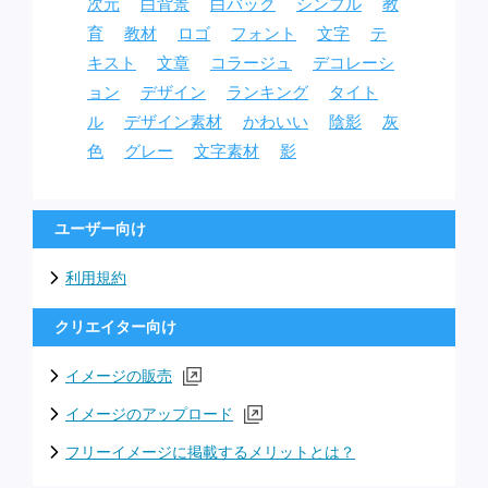
次元
白背景
白バック
シンプル
教
育
教材
ロゴ
フォント
文字
テ
キスト
文章
コラージュ
デコレーシ
ョン
デザイン
ランキング
タイト
ル
デザイン素材
かわいい
陰影
灰
色
グレー
文字素材
影
ユーザー向け
利用規約
クリエイター向け
イメージの販売
イメージのアップロード
フリーイメージに掲載するメリットとは？