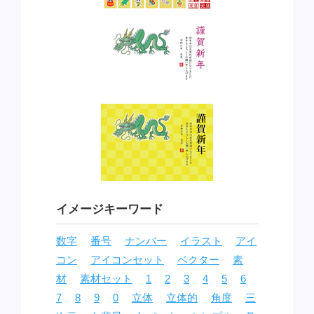
イメージキーワード
数字
番号
ナンバー
イラスト
アイ
コン
アイコンセット
ベクター
素
材
素材セット
1
2
3
4
5
6
7
8
9
0
立体
立体的
角度
三