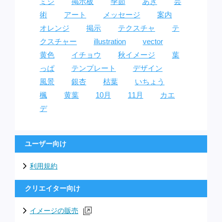
ミジ
掲示板
季節
あき
芸
術
アート
メッセージ
案内
オレンジ
掲示
テクスチャ
テ
クスチャー
illustration
vector
黄色
イチョウ
秋イメージ
葉
っぱ
テンプレート
デザイン
風景
銀杏
枯葉
いちょう
楓
黄葉
10月
11月
カエ
デ
ユーザー向け
利用規約
クリエイター向け
イメージの販売