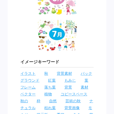
イメージキーワード
イラスト
秋
背景素材
バック
グラウンド
紅葉
もみじ
葉
フレーム
落ち葉
背景
素材
ベクター
植物
コピースペース
秋の
枠
自然
芸術の秋
ナ
チュラル
枯れ葉
背景画像
モ