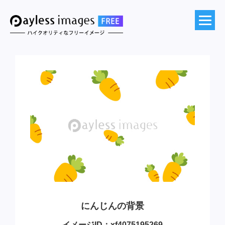
にんじんの背景
イメージID：xf4075195269