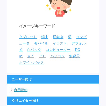
イメージキーワード
タブレット
端末
横向き
横
コンピ
ュータ
モバイル
イラスト
デフォル
メ
白バック
コンピューター
PC
pc
ｐｃ
ＰＣ
パソコン
無背景
ホワイトバック
ユーザー向け
利用規約
クリエイター向け