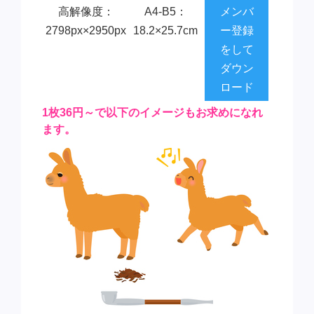
高解像度：
A4-B5：
メンバ
2798px×2950px
18.2×25.7cm
ー登録
をして
ダウン
ロード
1枚36円～で以下のイメージもお求めになれ
ます。