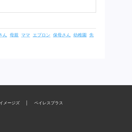
さん
母親
ママ
エプロン
保母さん
幼稚園
先
イメージズ
│
ペイレスプラス