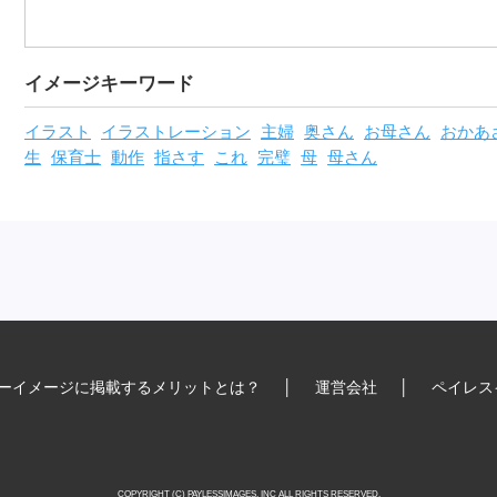
イメージキーワード
イラスト
イラストレーション
主婦
奥さん
お母さん
おかあ
生
保育士
動作
指さす
これ
完璧
母
母さん
ーイメージに掲載するメリットとは？
│
運営会社
│
ペイレス
COPYRIGHT (C) PAYLESSIMAGES, INC ALL RIGHTS RESERVED.