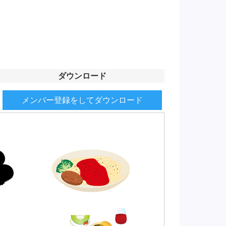
ダウンロード
メンバー登録をしてダウンロード