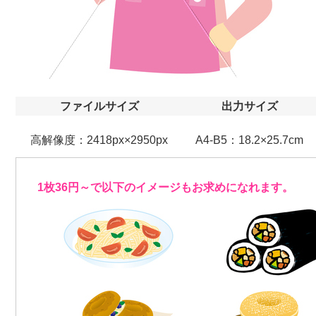
ファイルサイズ
出力サイズ
高解像度：2418px×2950px
A4-B5：18.2×25.7cm
1枚36円～で以下のイメージもお求めになれます。