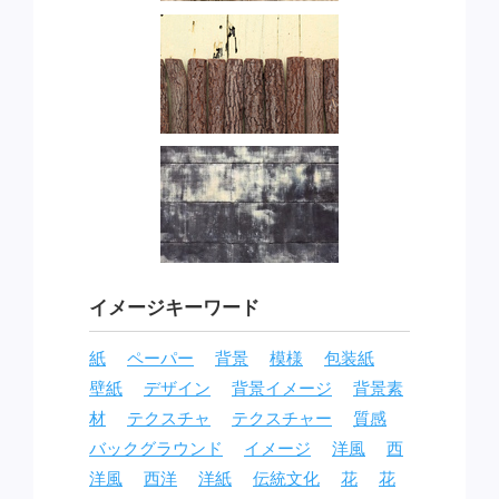
イメージキーワード
紙
ペーパー
背景
模様
包装紙
壁紙
デザイン
背景イメージ
背景素
材
テクスチャ
テクスチャー
質感
バックグラウンド
イメージ
洋風
西
洋風
西洋
洋紙
伝統文化
花
花