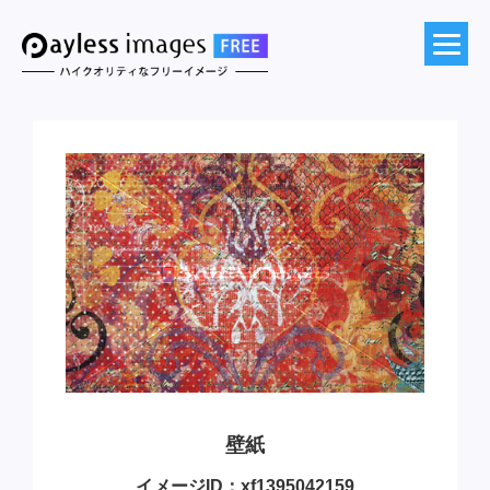
壁紙
イメージID：xf1395042159