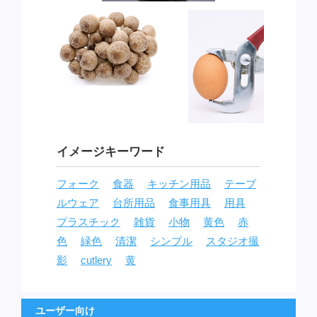
イメージキーワード
フォーク
食器
キッチン用品
テーブ
ルウェア
台所用品
食事用具
用具
プラスチック
雑貨
小物
黄色
赤
色
緑色
清潔
シンプル
スタジオ撮
影
cutlery
黄
ユーザー向け