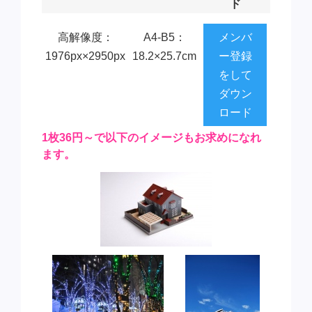
ド
高解像度：
A4-B5：
メンバ
1976px×2950px
18.2×25.7cm
ー登録
をして
ダウン
ロード
1枚36円～で以下のイメージもお求めになれ
ます。