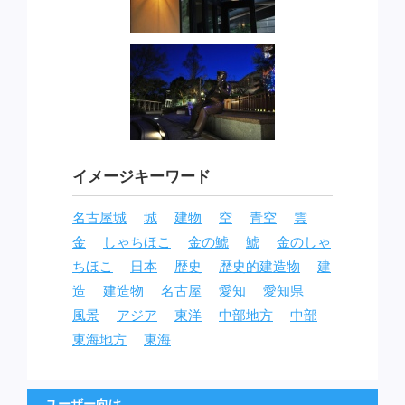
イメージキーワード
名古屋城
城
建物
空
青空
雲
金
しゃちほこ
金の鯱
鯱
金のしゃ
ちほこ
日本
歴史
歴史的建造物
建
造
建造物
名古屋
愛知
愛知県
風景
アジア
東洋
中部地方
中部
東海地方
東海
ユーザー向け