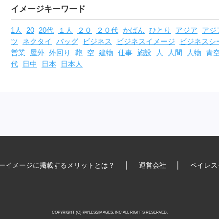
イメージキーワード
1人
20
20代
１人
２０
２０代
かばん
ひとり
アジア
アジ
ツ
ネクタイ
バッグ
ビジネス
ビジネスイメージ
ビジネスシ
営業
屋外
外回り
鞄
空
建物
仕事
施設
人
人間
人物
青
代
日中
日本
日本人
ーイメージに掲載するメリットとは？
│
運営会社
│
ペイレス
COPYRIGHT (C) PAYLESSIMAGES, INC ALL RIGHTS RESERVED.