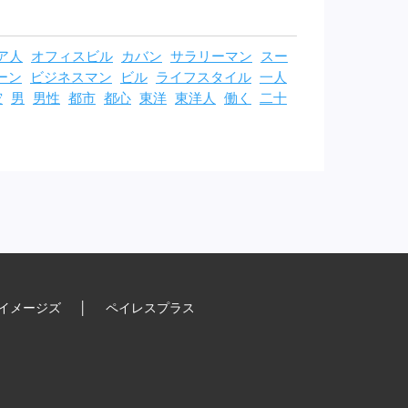
ア人
オフィスビル
カバン
サラリーマン
スー
ーン
ビジネスマン
ビル
ライフスタイル
一人
空
男
男性
都市
都心
東洋
東洋人
働く
二十
イメージズ
│
ペイレスプラス