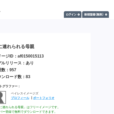
に連れられる母親
ージID：af0150015113
デルリリース：あり
数：957
ウンロード数：83
トグラファー：
ペイレスイメージズ
プロフィール
┃
ポートフォリオ
に連れられる母親」はフリーイメージです。
バー登録で無料でダウンロードできます。